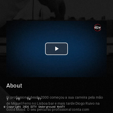
Play Video
About
Dj profissional desde 2000 começou a sua carreira pela mão
I
FB
TW
YT
de Miguel Ferro no Lisboa bar e mais tarde Diogo Ruivo na
© Copyright 2026 DJTV Underground WebTV
Good Mood. O seu percurso profissional conta com