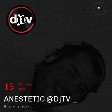
15
Thursday
2015
ANESTETIC @DjTV
LIVESET#052