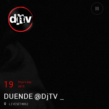
19
Thursday
2015
DUENDE @DjTV
LIVESET#062