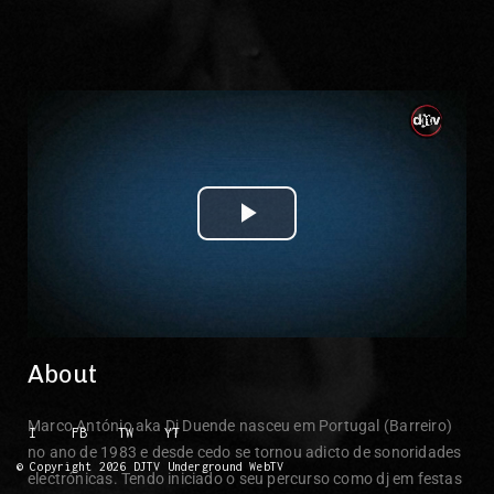
Play Video
About
Marco António aka Dj Duende nasceu em Portugal (Barreiro)
I
FB
TW
YT
no ano de 1983 e desde cedo se tornou adicto de sonoridades
© Copyright 2026 DJTV Underground WebTV
electrónicas. Tendo iniciado o seu percurso como dj em festas