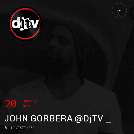
20
Tuesday
2015
JOHN GORBERA @DjTV
LIVESET#053