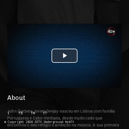
Play Video
About
John Gorbera, jovem Deejay nasceu em Lisboa com família
I
FB
TW
YT
Portuguesa e Cabo-Verdiana, desde muito cedo que
© Copyright 2026 DJTV Underground WebTV
encontrou o seu refúgio e ambição na música. A sua primeira