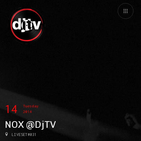
14
Tuesday
2014
NOX @DjTV
LIVESET#031