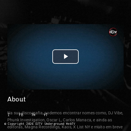
Play Video
About
Na sua discografia, podemos encontrar nomes como, DJ Vibe,
I
FB
TW
YT
Phunk Investigation, Oscar L, Carlos Manaca, e ainda as
© Copyright 2026 DJTV Underground WebTV
editoras, Magna Recordings, Kaos, X List NY e muito em breve