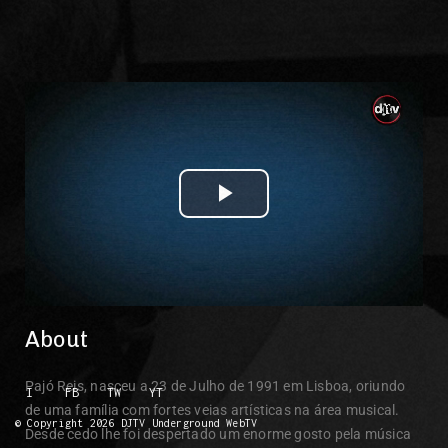
Play Video
About
Pajó Reis, nasceu a 23 de Julho de 1991 em Lisboa, oriundo
I
FB
TW
YT
de uma família com fortes veias artísticas na área musical.
© Copyright 2026 DJTV Underground WebTV
Desde cedo lhe foi despertado um enorme gosto pela música