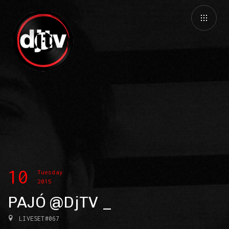
10
Tuesday
2015
PAJÓ @DjTV
LIVESET#067