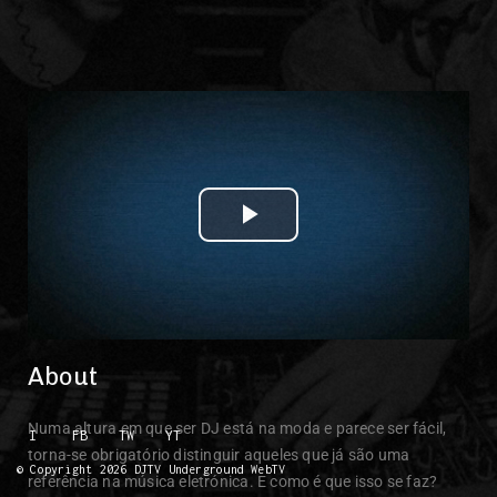
Play Video
About
Numa altura em que ser DJ está na moda e parece ser fácil,
I
FB
TW
YT
torna-se obrigatório distinguir aqueles que já são uma
© Copyright 2026 DJTV Underground WebTV
referência na música eletrónica. E como é que isso se faz?