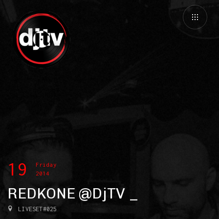
19
Friday
2014
REDKONE @DjTV
LIVESET#025